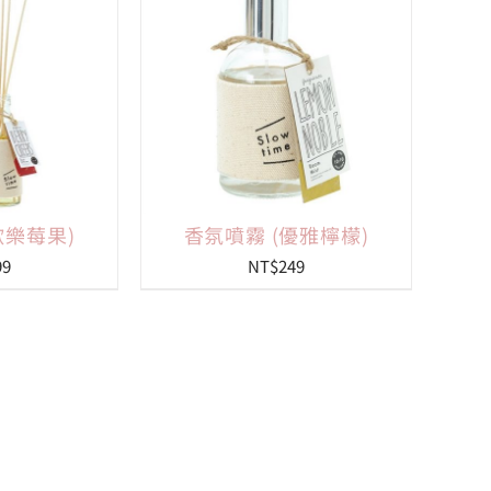
歡樂莓果)
香氛噴霧 (優雅檸檬)
99
NT$
249