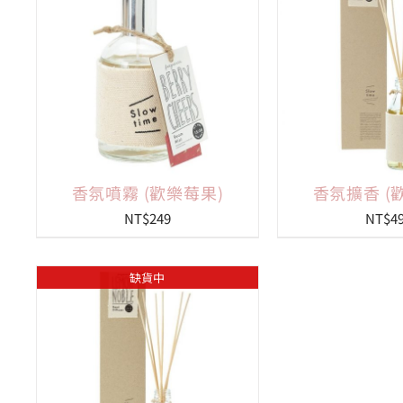
香氛噴霧 (歡樂莓果)
香氛擴香 (
NT$
249
NT$
4
缺貨中