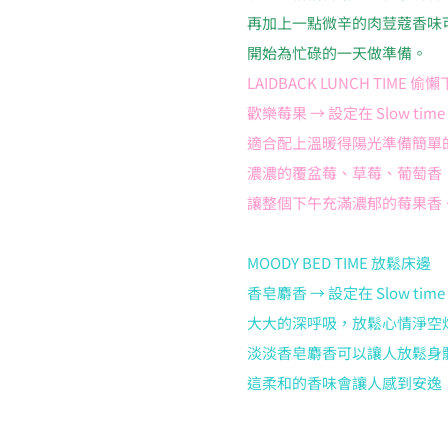
再加上一點微辛的肉荳蔻香味
開始為忙碌的一天做準備。
LAIDBACK LUNCH TIME 偷
歡樂莓果 → 設定在 Slow time 1
適合配上溫暖得陽光準備簡單的
濃濃的覆盆莓、草莓、葡萄香
讓整個下午充滿濃郁的莓果香
MOODY BED TIME 放鬆床邊
香皂麝香 → 設定在 Slow time 2
大大的深呼吸，放鬆心情淨空煩惱
淡淡香皂麝香可以讓人放鬆身
這柔和的香味會讓人感到安逸