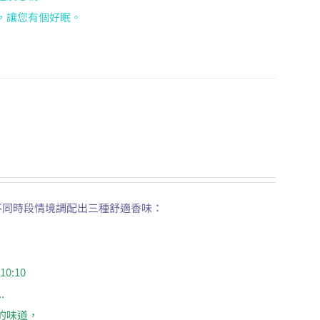
，讓您有個好眠。
三種不同時段情境調配出三種舒適香味：
0:10
.
的味道，