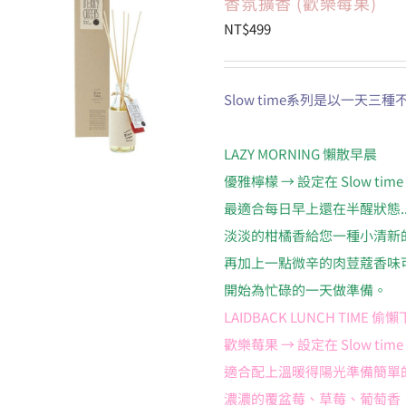
香氛擴香 (歡樂莓果)
NT$
499
Slow time系列是以一天
LAZY MORNING 懶散早晨
優雅檸檬 → 設定在 Slow time 1
最適合每日早上還在半醒狀態..
淡淡的柑橘香給您一種小清新
再加上一點微辛的肉荳蔻香味
開始為忙碌的一天做準備。
LAIDBACK LUNCH TIME 偷
歡樂莓果 → 設定在 Slow time 1
適合配上溫暖得陽光準備簡單的
濃濃的覆盆莓、草莓、葡萄香