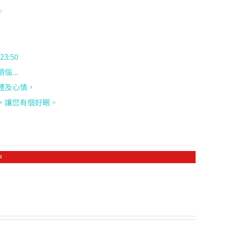
。
3:50
...
體及心情，
，讓您有個好眠。
中