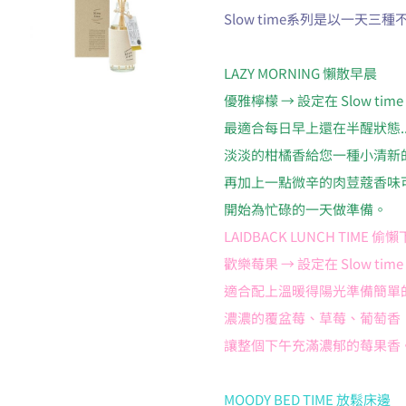
Slow time系列是以一天
LAZY MORNING 懶散早晨
優雅檸檬 → 設定在 Slow time 1
最適合每日早上還在半醒狀態..
淡淡的柑橘香給您一種小清新
再加上一點微辛的肉荳蔻香味
開始為忙碌的一天做準備。
LAIDBACK LUNCH TIME 偷
歡樂莓果 → 設定在 Slow time 1
適合配上溫暖得陽光準備簡單的
濃濃的覆盆莓、草莓、葡萄香
讓整個下午充滿濃郁的莓果香
MOODY BED TIME 放鬆床邊