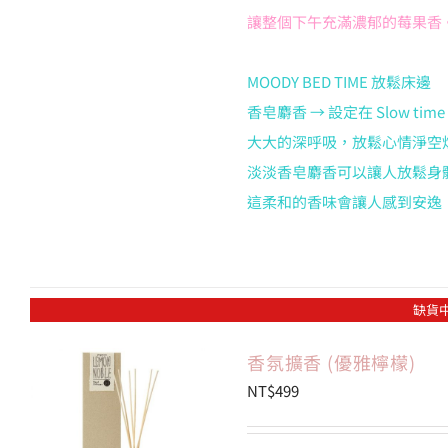
讓整個下午充滿濃郁的莓果香
MOODY BED TIME 放鬆床邊
香皂麝香 → 設定在 Slow time 2
大大的深呼吸，放鬆心情淨空煩惱
淡淡香皂麝香可以讓人放鬆身
這柔和的香味會讓人感到安逸
缺貨
香氛擴香 (優雅檸檬)
NT$
499