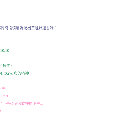
三種不同時段情境調配出三種舒適香味：
0:10
.
的味道，
可以提起您的精神，
懶下午
3:30
下午茶度過歡樂的下午...
，