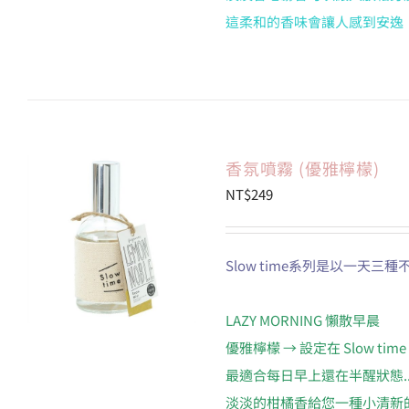
這柔和的香味會讓人感到安逸
香氛噴霧 (優雅檸檬)
NT$
249
Slow time系列是以一天
LAZY MORNING 懶散早晨
優雅檸檬 → 設定在 Slow time 1
最適合每日早上還在半醒狀態..
淡淡的柑橘香給您一種小清新