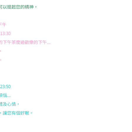
可以提起您的精神，
懶下午
3:30
下午茶度過歡樂的下午...
，
。
3:50
...
體及心情，
，讓您有個好眠。