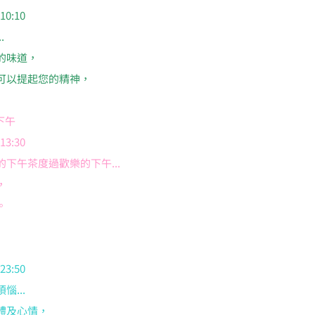
0:10
.
的味道，
可以提起您的精神，
懶下午
3:30
下午茶度過歡樂的下午...
，
。
3:50
...
體及心情，