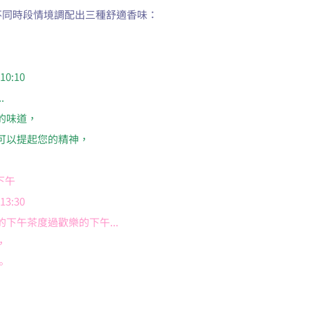
三種不同時段情境調配出三種舒適香味：
0:10
.
的味道，
可以提起您的精神，
懶下午
3:30
下午茶度過歡樂的下午...
，
。