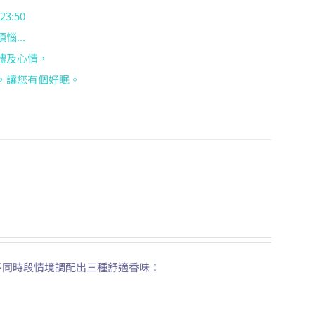
3:50
...
體及心情，
，讓您有個好眠。
三種不同時段情境調配出三種舒適香味：