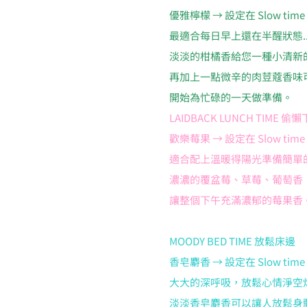
優雅檸檬 → 設定在 Slow time 1
最適合每日早上還在半醒狀態..
淡淡的柑橘香給您一種小清新
再加上一點微辛的肉荳蔻香味
開始為忙碌的一天做準備。
LAIDBACK LUNCH TIME 偷
歡樂莓果 → 設定在 Slow time 1
適合配上溫暖得陽光準備簡單的
濃濃的覆盆莓、草莓、葡萄香
讓整個下午充滿濃郁的莓果香
MOODY BED TIME 放鬆床邊
香皂麝香 → 設定在 Slow time 2
大大的深呼吸，放鬆心情淨空煩惱
淡淡香皂麝香可以讓人放鬆身