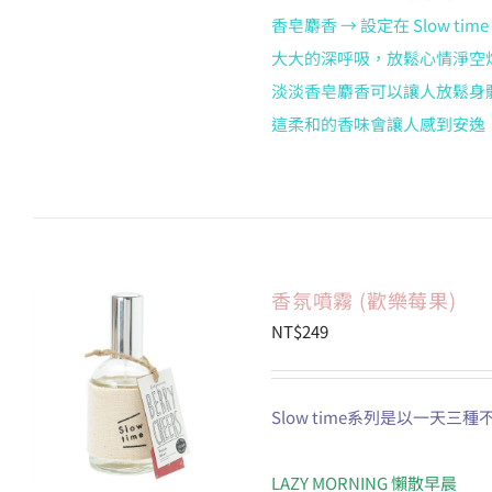
香皂麝香 → 設定在 Slow time 2
大大的深呼吸，放鬆心情淨空煩惱
淡淡香皂麝香可以讓人放鬆身
這柔和的香味會讓人感到安逸
香氛噴霧 (歡樂莓果)
NT$
249
Slow time系列是以一天
LAZY MORNING 懶散早晨