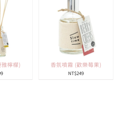
優雅檸檬)
香氛噴霧 (歡樂莓果)
99
NT$
249