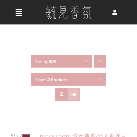
Skip
to
收
content
合
首頁
導
航
關於我們
列
Sort by
價格
Show
12 Products
最新消息
香氛產品
好評推薦
more room 晚安麝香-迷人系列 –