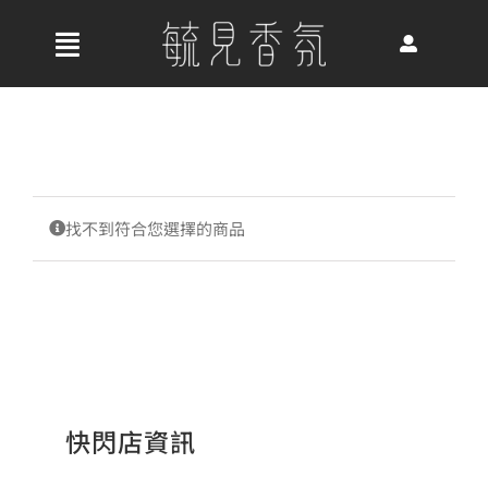
Skip
to
收
content
合
首頁
導
航
關於我們
列
找不到符合您選擇的商品
最新消息
香氛產品
快閃店資訊
好評推薦