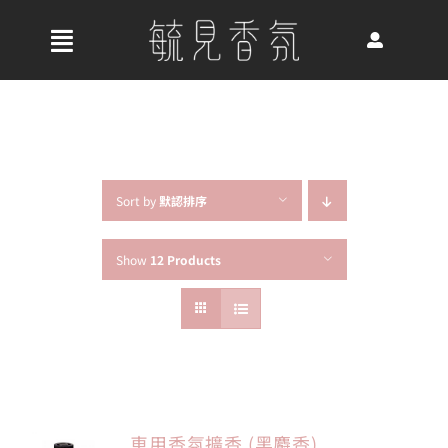
Skip
to
收
content
合
首頁
導
航
關於我們
列
Sort by
默認排序
Show
12 Products
最新消息
香氛產品
好評推薦
車用香氛擴香 (黑麝香)