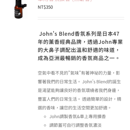
NT$
350
會員專區
John's Blend香氛系列是日本47
搜
年的薰香經典品牌，透過John專業
索
結
的大鼻子調配出溫和舒適的味道，
果：
成為亞洲最暢銷的香氛商品之一。
空氣中看不見的"氣味"有著神祕的力量，影
響著我們的日常生活。 John's Blend的誕生
是渴望能夠讓良好的香氛環繞者我們身邊，
豐富人們的日常生活。 透過簡單的設計，精
選的香味，讓您的生活空間更加舒適。
John調製香氛&車上專用擴香
調節蓋可自行調整香氛濃淡