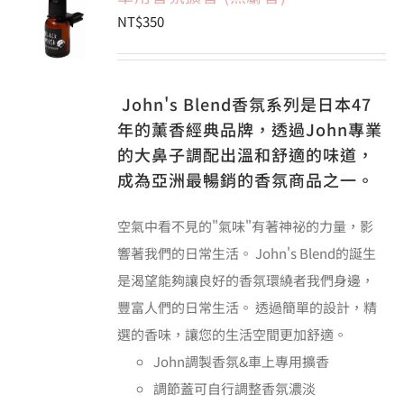
NT$
350
會員專區
John's Blend香氛系列是日本47
搜
年的薰香經典品牌，透過John專業
索
結
的大鼻子調配出溫和舒適的味道，
果：
成為亞洲最暢銷的香氛商品之一。
空氣中看不見的"氣味"有著神祕的力量，影
響著我們的日常生活。 John's Blend的誕生
是渴望能夠讓良好的香氛環繞者我們身邊，
豐富人們的日常生活。 透過簡單的設計，精
選的香味，讓您的生活空間更加舒適。
John調製香氛&車上專用擴香
調節蓋可自行調整香氛濃淡