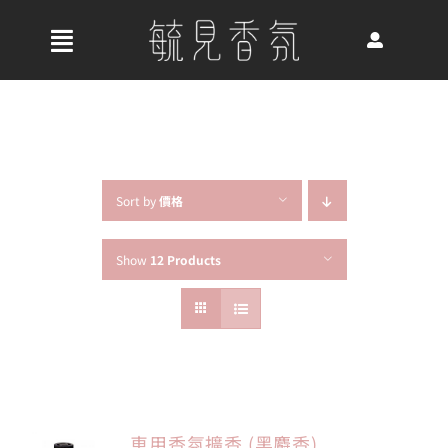
Skip
to
收
content
合
首頁
導
航
關於我們
列
Sort by
價格
Show
12 Products
最新消息
香氛產品
好評推薦
車用香氛擴香 (黑麝香)