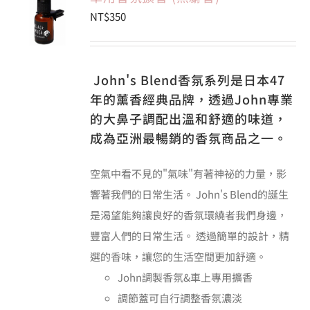
NT$
350
會員專區
John's Blend香氛系列是日本47
搜
年的薰香經典品牌，透過John專業
索
結
的大鼻子調配出溫和舒適的味道，
果：
成為亞洲最暢銷的香氛商品之一。
空氣中看不見的"氣味"有著神祕的力量，影
響著我們的日常生活。 John's Blend的誕生
是渴望能夠讓良好的香氛環繞者我們身邊，
豐富人們的日常生活。 透過簡單的設計，精
選的香味，讓您的生活空間更加舒適。
John調製香氛&車上專用擴香
調節蓋可自行調整香氛濃淡