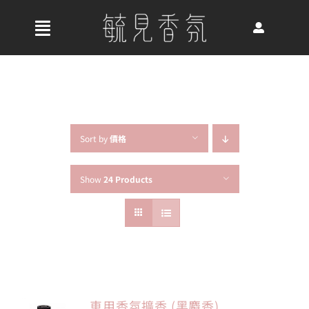
Skip
to
收
content
合
首頁
導
航
關於我們
列
Sort by
價格
Show
24 Products
最新消息
香氛產品
好評推薦
車用香氛擴香 (黑麝香)