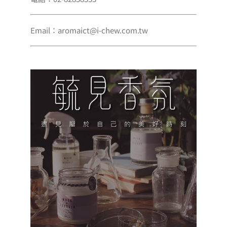
Email：aromaict@i-chew.com.tw