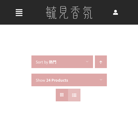
Skip
to
收
content
合
首頁
導
航
關於我們
列
Sort by
熱門
Show
24 Products
最新消息
香氛產品
好評推薦