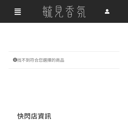
Skip
to
收
content
合
首頁
導
航
關於我們
列
找不到符合您選擇的商品
最新消息
香氛產品
快閃店資訊
好評推薦