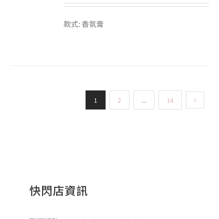
款式: 香氛膏
1
2
...
14
快閃店資訊