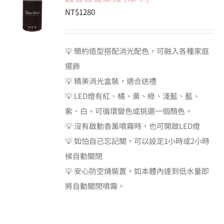
NT$
1280
會員專區
💡 簡約造型搭配消光配色，可融入各種家庭
搜
擺飾
索
結
💡 精美消光盒裝，適合送禮
果：
💡 LED燈有紅、橘、黃、綠、淺藍、藍、
紫、白。可循環變色或挑選一個顏色。
💡 沒有啟動香薰噴霧時，也可開啟LED燈
💡 如怕自己忘記關，可以設定1小時或2小時
候自動關閉
💡 安心防空燒裝置，如本體內達到低水量即
將自動關閉噴霧。