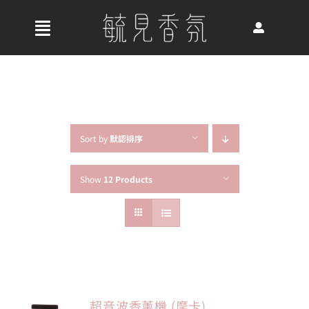
Skip
to
收
content
合
首頁
導
航
關於我們
列
Sort by
默認排序
Show
12 Products
最新消息
香氛產品
好評推薦
超音波香薰機 (摩卡)