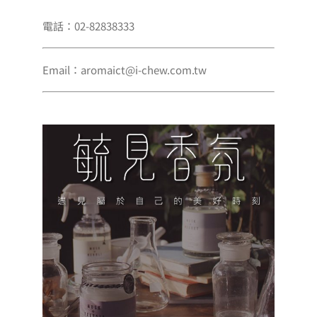
電話：02-82838333
Email：aromaict@i-chew.com.tw