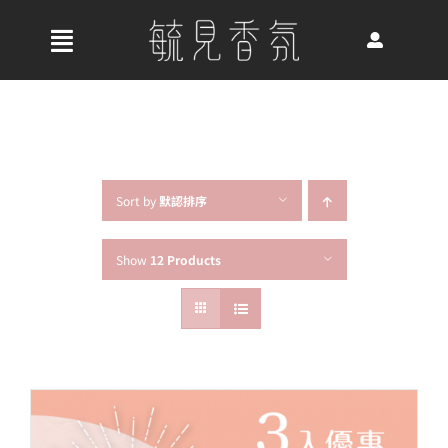
Skip
to
收
content
合
首頁
導
航
關於我們
列
Sort by
默認排序
Show
12 Products
最新消息
香氛產品
好評推薦