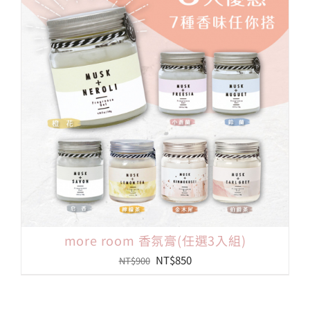
會員專區
搜
索
結
果：
more room 香氛膏(任選3入組)
原
目
NT$
850
NT$
900
始
前
價
價