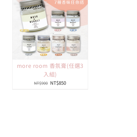
more room 香氛膏(任選3
入組)
原
目
NT$
850
NT$
900
始
前
價
價
格：
格：
NT$900。
NT$850。