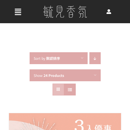
Skip
to
收
content
合
首頁
導
航
關於我們
列
Sort by
默認排序
Show
24 Products
最新消息
香氛產品
好評推薦