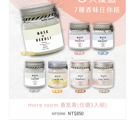
會員專區
搜
索
結
果：
more room 香氛膏(任選3入組)
原
目
NT$
850
NT$
900
始
前
價
價