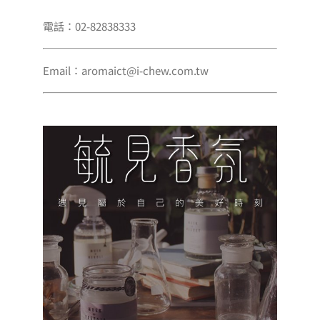
電話：02-82838333
Email：aromaict@i-chew.com.tw