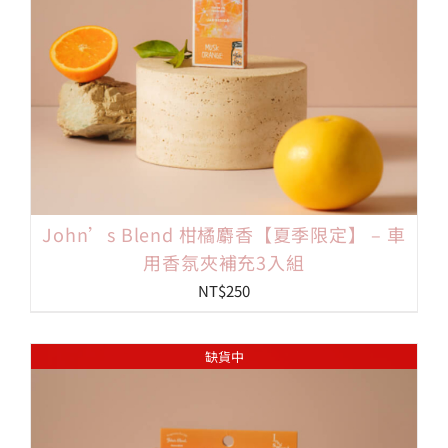
John’s Blend 柑橘麝香【夏季限定】 – 車
用香氛夾補充3入組
NT$
250
缺貨中