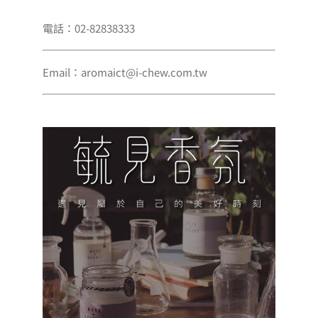
電話：02-82838333
Email：aromaict@i-chew.com.tw