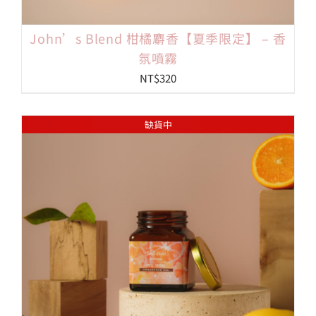
John’s Blend 柑橘麝香【夏季限定】 – 香
氛噴霧
NT$
320
缺貨中