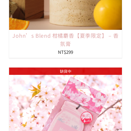
John’s Blend 柑橘麝香【夏季限定】 – 香
氛膏
NT$
299
缺貨中