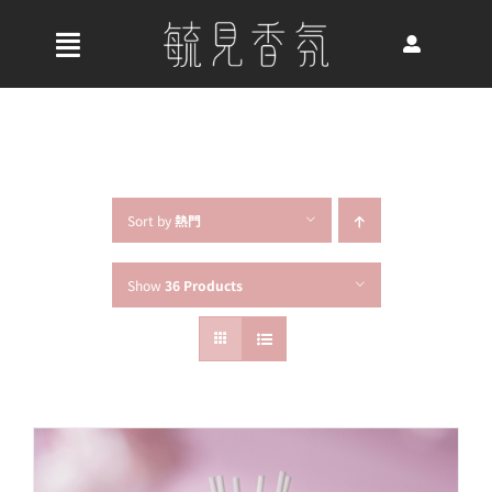
Skip
to
收
content
合
首頁
導
航
關於我們
列
Sort by
熱門
Show
36 Products
最新消息
香氛產品
好評推薦