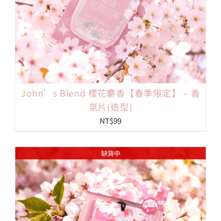
John’s Blend 櫻花麝香【春季限定】 – 香
氛片(造型)
NT$
99
缺貨中