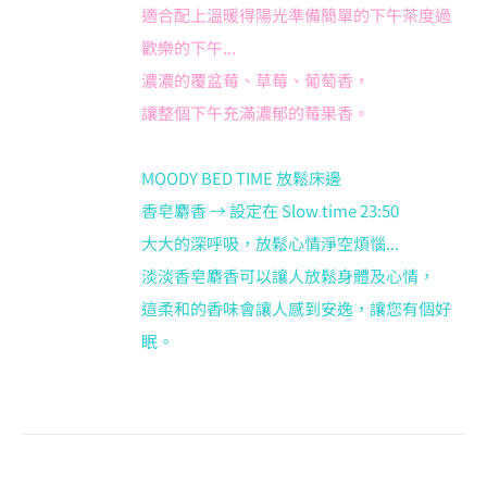
適合配上溫暖得陽光準備簡單的下午茶度過
歡樂的下午...
濃濃的覆盆莓、草莓、葡萄香，
讓整個下午充滿濃郁的莓果香。
MOODY BED TIME 放鬆床邊
香皂麝香 → 設定在 Slow time 23:50
大大的深呼吸，放鬆心情淨空煩惱...
淡淡香皂麝香可以讓人放鬆身體及心情，
這柔和的香味會讓人感到安逸，讓您有個好
眠。