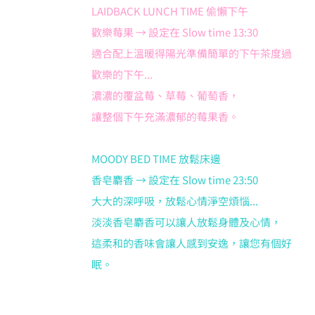
LAIDBACK LUNCH TIME 偷懶下午
歡樂莓果 → 設定在 Slow time 13:30
適合配上溫暖得陽光準備簡單的下午茶度過
歡樂的下午...
濃濃的覆盆莓、草莓、葡萄香，
讓整個下午充滿濃郁的莓果香。
MOODY BED TIME 放鬆床邊
香皂麝香 → 設定在 Slow time 23:50
大大的深呼吸，放鬆心情淨空煩惱...
淡淡香皂麝香可以讓人放鬆身體及心情，
這柔和的香味會讓人感到安逸，讓您有個好
眠。