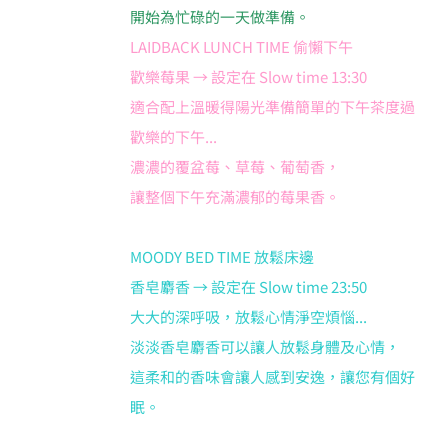
開始為忙碌的一天做準備。
LAIDBACK LUNCH TIME 偷懶下午
歡樂莓果 → 設定在 Slow time 13:30
適合配上溫暖得陽光準備簡單的下午茶度過
歡樂的下午...
濃濃的覆盆莓、草莓、葡萄香，
讓整個下午充滿濃郁的莓果香。
MOODY BED TIME 放鬆床邊
香皂麝香 → 設定在 Slow time 23:50
大大的深呼吸，放鬆心情淨空煩惱...
淡淡香皂麝香可以讓人放鬆身體及心情，
這柔和的香味會讓人感到安逸，讓您有個好
眠。