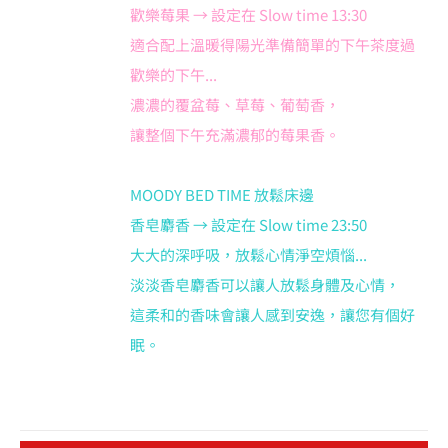
歡樂莓果 → 設定在 Slow time 13:30
適合配上溫暖得陽光準備簡單的下午茶度過
歡樂的下午...
濃濃的覆盆莓、草莓、葡萄香，
讓整個下午充滿濃郁的莓果香。
MOODY BED TIME 放鬆床邊
香皂麝香 → 設定在 Slow time 23:50
大大的深呼吸，放鬆心情淨空煩惱...
淡淡香皂麝香可以讓人放鬆身體及心情，
這柔和的香味會讓人感到安逸，讓您有個好
眠。