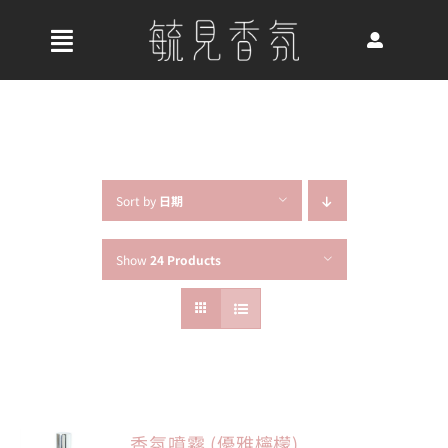
Skip
to
收
content
合
首頁
導
航
關於我們
列
Sort by
日期
Show
24 Products
最新消息
香氛產品
好評推薦
香氛噴霧 (優雅檸檬)