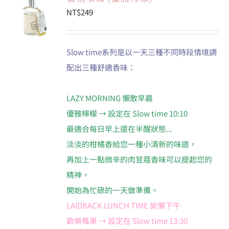
NT$
249
會員專區
Slow time系列是以一天三種不同時段情境調
搜
配出三種舒適香味：
索
結
果：
LAZY MORNING 懶散早晨
優雅檸檬 → 設定在 Slow time 10:10
最適合每日早上還在半醒狀態...
淡淡的柑橘香給您一種小清新的味道，
再加上一點微辛的肉荳蔻香味可以提起您的
精神，
開始為忙碌的一天做準備。
LAIDBACK LUNCH TIME 偷懶下午
歡樂莓果 → 設定在 Slow time 13:30