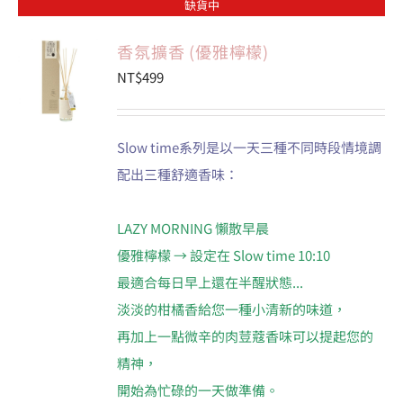
缺貨中
香氛擴香 (優雅檸檬)
NT$
499
Slow time系列是以一天三種不同時段情境調
配出三種舒適香味：
LAZY MORNING 懶散早晨
優雅檸檬 → 設定在 Slow time 10:10
最適合每日早上還在半醒狀態...
淡淡的柑橘香給您一種小清新的味道，
再加上一點微辛的肉荳蔻香味可以提起您的
精神，
開始為忙碌的一天做準備。