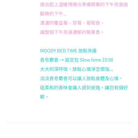
適合配上溫暖得陽光準備簡單的下午茶度過
歡樂的下午...
濃濃的覆盆莓、草莓、葡萄香，
讓整個下午充滿濃郁的莓果香。
MOODY BED TIME 放鬆床邊
香皂麝香 → 設定在 Slow time 23:50
大大的深呼吸，放鬆心情淨空煩惱...
淡淡香皂麝香可以讓人放鬆身體及心情，
這柔和的香味會讓人感到安逸，讓您有個好
眠。