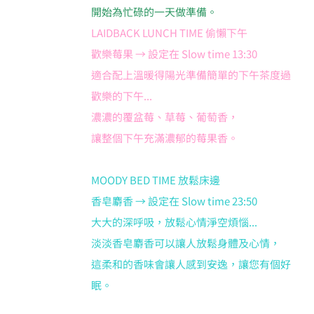
開始為忙碌的一天做準備。
LAIDBACK LUNCH TIME 偷懶下午
歡樂莓果 → 設定在 Slow time 13:30
適合配上溫暖得陽光準備簡單的下午茶度過
歡樂的下午...
濃濃的覆盆莓、草莓、葡萄香，
讓整個下午充滿濃郁的莓果香。
MOODY BED TIME 放鬆床邊
香皂麝香 → 設定在 Slow time 23:50
大大的深呼吸，放鬆心情淨空煩惱...
淡淡香皂麝香可以讓人放鬆身體及心情，
這柔和的香味會讓人感到安逸，讓您有個好
眠。