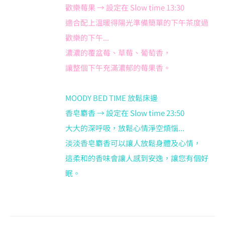
歡樂莓果 → 設定在 Slow time 13:30
適合配上溫暖得陽光準備簡單的下午茶度過
歡樂的下午...
濃濃的覆盆莓、草莓、葡萄香，
讓整個下午充滿濃郁的莓果香。
MOODY BED TIME 放鬆床邊
香皂麝香 → 設定在 Slow time 23:50
大大的深呼吸，放鬆心情淨空煩惱...
淡淡香皂麝香可以讓人放鬆身體及心情，
這柔和的香味會讓人感到安逸，讓您有個好
眠。