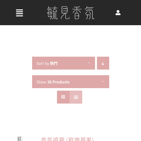
Skip
to
收
content
合
首頁
導
航
關於我們
列
Sort by
熱門
Show
36 Products
最新消息
香氛產品
好評推薦
香氛噴霧 (歡樂莓果)