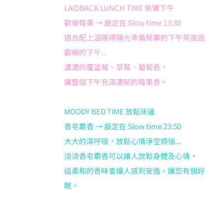
LAIDBACK LUNCH TIME 偷懶下午
歡樂莓果 → 設定在 Slow time 13:30
適合配上溫暖得陽光準備簡單的下午茶度過
歡樂的下午...
濃濃的覆盆莓、草莓、葡萄香，
讓整個下午充滿濃郁的莓果香。
MOODY BED TIME 放鬆床邊
香皂麝香 → 設定在 Slow time 23:50
大大的深呼吸，放鬆心情淨空煩惱...
淡淡香皂麝香可以讓人放鬆身體及心情，
這柔和的香味會讓人感到安逸，讓您有個好
眠。