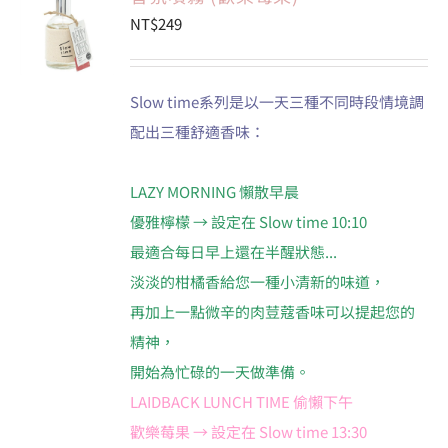
NT$
249
會員專區
Slow time系列是以一天三種不同時段情境調
搜
配出三種舒適香味：
索
結
果：
LAZY MORNING 懶散早晨
優雅檸檬 → 設定在 Slow time 10:10
最適合每日早上還在半醒狀態...
淡淡的柑橘香給您一種小清新的味道，
再加上一點微辛的肉荳蔻香味可以提起您的
精神，
開始為忙碌的一天做準備。
LAIDBACK LUNCH TIME 偷懶下午
歡樂莓果 → 設定在 Slow time 13:30