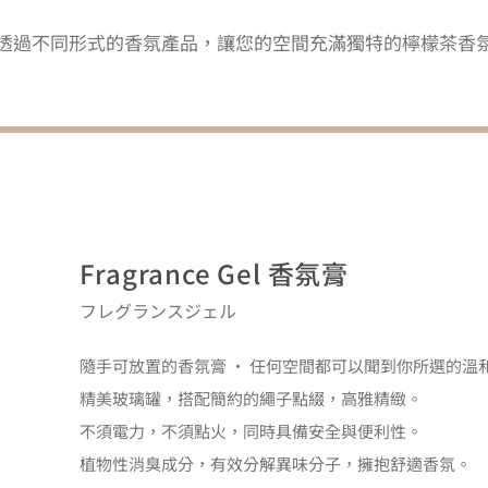
透過不同形式的香氛產品，讓您的空間充滿獨特的檸檬茶香
Fragrance Gel 香氛膏
フレグランスジェル
隨手可放置的香氛膏 · 任何空間都可以聞到你所選的溫
精美玻璃罐，搭配簡約的繩子點綴，高雅精緻。
不須電力，不須點火，同時具備安全與便利性。
植物性消臭成分，有效分解異味分子，擁抱舒適香氛。