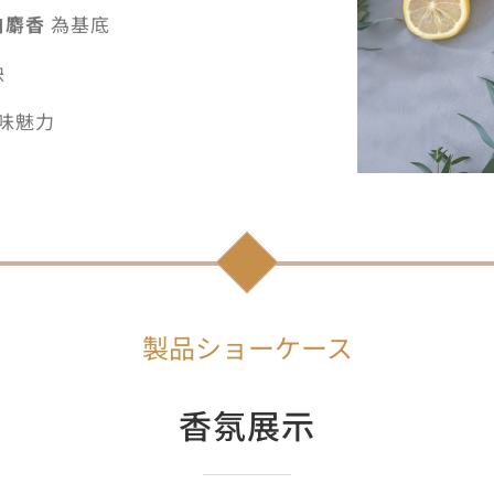
k白麝香
為基底
映
味魅力
製品ショーケース
香氛展示