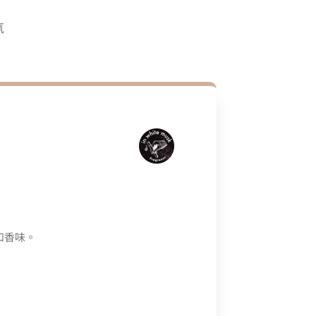
氛
和香味。