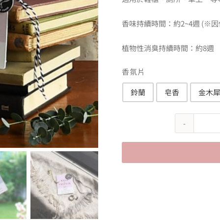
香味持續時間：約2~4週 (※
植物性消臭持續時間：約8週
香氛片
鈴蘭
皂香
金木

Alternative: