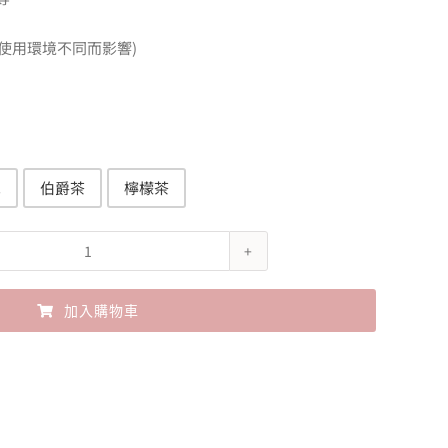
因使用環境不同而影響)
犀
伯爵茶
檸檬茶
more
room
加入購物車
植
物
性
消
臭