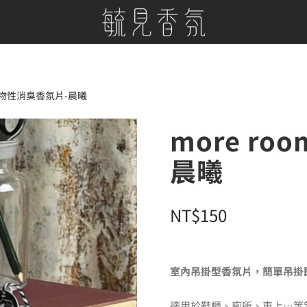
m 植物性消臭香氛片-晨曦
more r
晨曦
NT$
150
室內吊掛型香氛片，簡單吊掛
適用於鞋櫃、廁所、車上…等