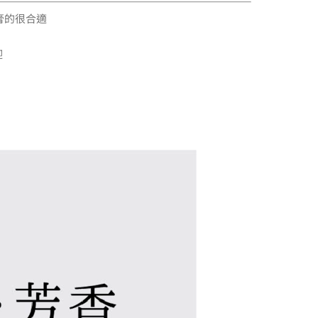
膏的很合適
迎