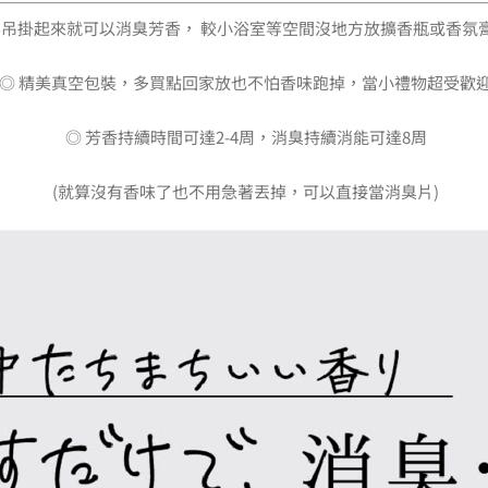
要吊掛起來就可以消臭芳香， 較小浴室等空間沒地方放擴香瓶或香氛
◎ 精美真空包裝，多買點回家放也不怕香味跑掉，當小禮物超受歡
◎ 芳香持續時間可達2-4周，消臭持續消能可達8周
(就算沒有香味了也不用急著丟掉，可以直接當消臭片)