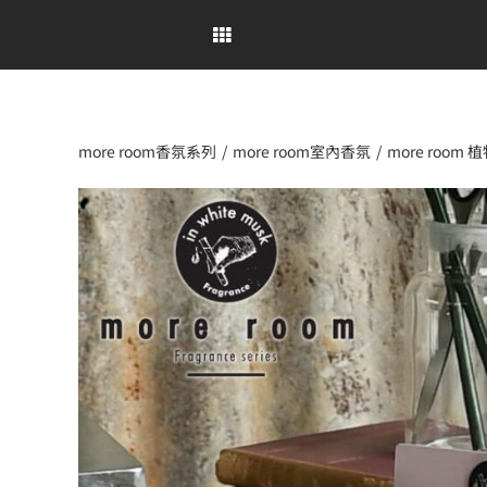
Skip
to
content
more room香氛系列
more room室內香氛
more roo