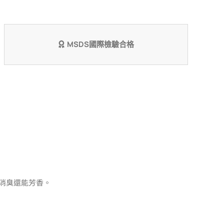
香
氛
片-
MSDS國際檢驗合格
晨
曦
數
量
消臭還能芳香。