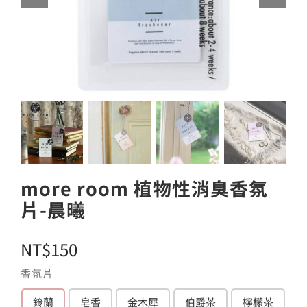
more room 植物性消臭香氛
片-晨曦
NT$
150
香氛片
鈴蘭
皂香
金木犀
伯爵茶
檸檬茶
