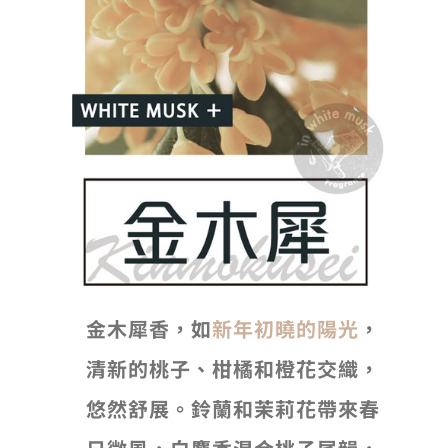
金木犀香，如
新年初曉的陽光
，
清新的桃子、柑橘和橙花交織，
悠然舒展。鈴蘭和茉莉花帶來春