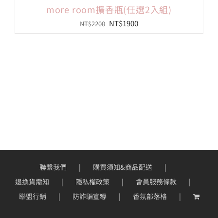
more room擴香瓶(任選2入組)
原
目
NT$
1900
NT$
2200
始
前
價
價
格：
格：
NT$2200。
NT$1900。
聯繫我們
購買須知&商品配送
退換貨需知
隱私權政策
會員服務條款
聯盟行銷
防詐騙宣導
香氛部落格