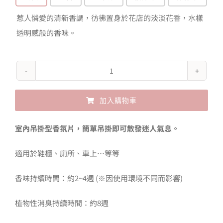
惹人憐愛的清新香調，彷彿置身於花店的淡淡花香，水樣
透明感般的香味。
more
room
加入購物車
植
物
Alternative:
室內吊掛型香氛片，簡單吊掛即可散發迷人氣息。
性
消
適用於鞋櫃、廁所、車上…等等
臭
香味持續時間：約2~4週 (※因使用環境不同而影響)
香
氛
植物性消臭持續時間：約8週
片-