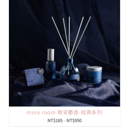
more room 晚安麝香-經典系列
價
NT$
165
–
NT$
950
格