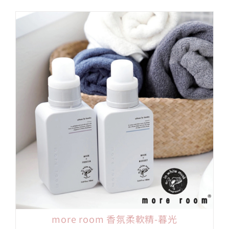
範
圍：
NT$165
到
NT$950
more room 香氛柔軟精-暮光