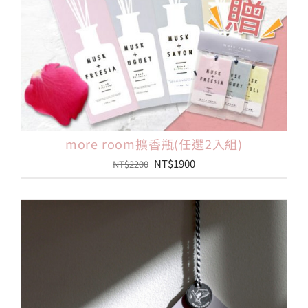
more room擴香瓶(任選2入組)
原
目
NT$
1900
NT$
2200
始
前
價
價
格：
格：
NT$2200。
NT$1900。