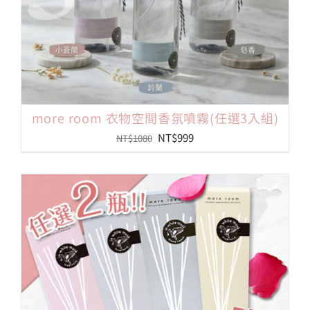
more room 衣物空間香氛噴霧(任選3入組)
原
目
NT$
999
NT$
1080
始
前
價
價
格：
格：
NT$1080。
NT$999。