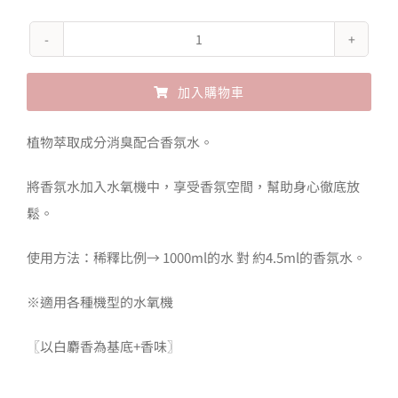
more
room
加入購物車
水
氧
Alternative:
植物萃取成分消臭配合香氛水。
機
消
將香氛水加入水氧機中，享受香氛空間，幫助身心徹底放
臭
鬆。
香
使用方法：稀釋比例→ 1000ml的水 對 約4.5ml的香氛水。
氛
水-
※適用各種機型的水氧機
晨
曦
〖以白麝香為基底+香味〗
數
量