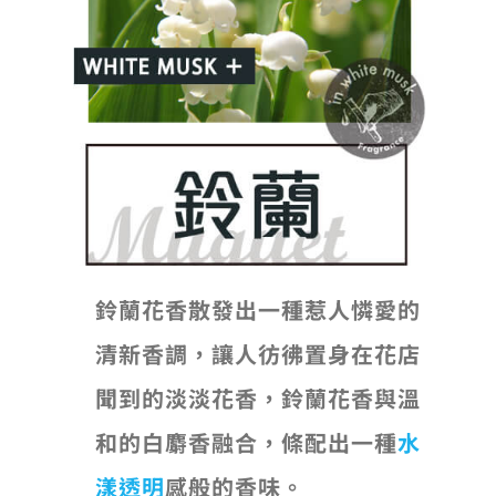
鈴蘭花香散發出一種惹人憐愛的
清新香調，讓人彷彿置身在花店
聞到的淡淡花香，鈴蘭花香與溫
和的白麝香融合，條配出一種
水
漾透明
感般的香味。