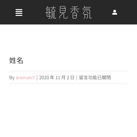
Skip
to
收
content
合
首頁
導
航
關於我們
姓名
列
在
By
aromaict
|
2020 年 11 月 2 日
|
留言功能已關閉
最新消息
〈姓
名〉
中
香氛產品
好評推薦