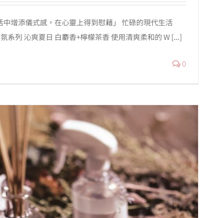
「在生活中增添儀式感，在心靈上得到慰藉」 忙碌的現代生活
系列 沁爽夏日 白麝香+檸檬茶香 使用清爽柔和的 W [...]
0