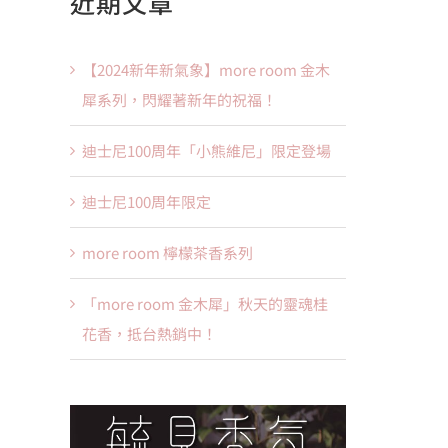
近期文章
果：
【2024新年新氣象】more room 金木
犀系列，閃耀著新年的祝福！
迪士尼100周年「小熊維尼」限定登場
迪士尼100周年限定
more room 檸檬茶香系列
「more room 金木犀」秋天的靈魂桂
花香，抵台熱銷中！