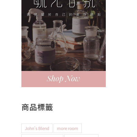
商品標籤
John's Blend
more room