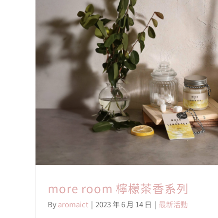
more room 檸檬茶香系列
By
aromaict
|
2023 年 6 月 14 日
|
最新活動