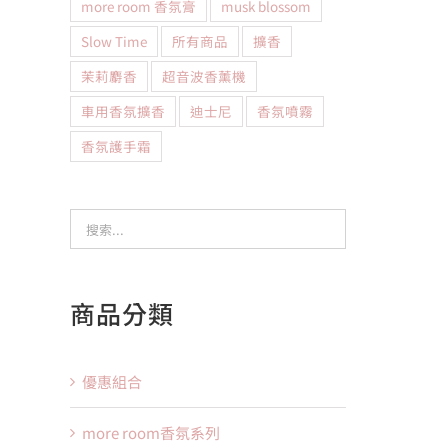
more room 香氛膏
musk blossom
Slow Time
所有商品
擴香
茉莉麝香
超音波香薰機
車用香氛擴香
迪士尼
香氛噴霧
香氛護手霜
商品分類
優惠組合
more room香氛系列