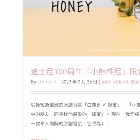
迪士尼100周年「小熊維尼」限
By
aromaict
|
2023 年 9 月 25 日
|
john's blend
,
最新
以蜂蜜為靈感的原創香氛「白麝香 × 蜂蜜」！ 「
中的朋友一同尋找他最愛的「蜂蜜」。 現在，我們
一款令人陶醉的原創香氛，它將為 [...]