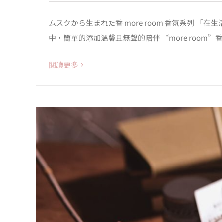
ムスクから生まれた香 more room 香氛系列 
中，簡單的添加溫馨且無聲的陪伴 “more room”香氛
閱讀更多