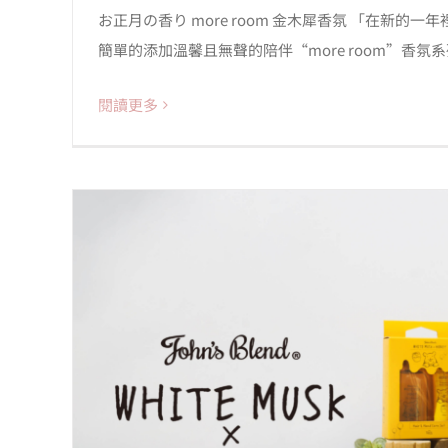
お正月の香り more room 金木犀香氛 「在新
簡單的添加溫馨且無聲的陪伴“more room”香氛系列
閱讀更多