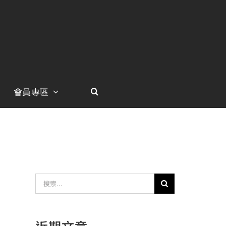
會員專區
搜
索
結
近期文章
果：