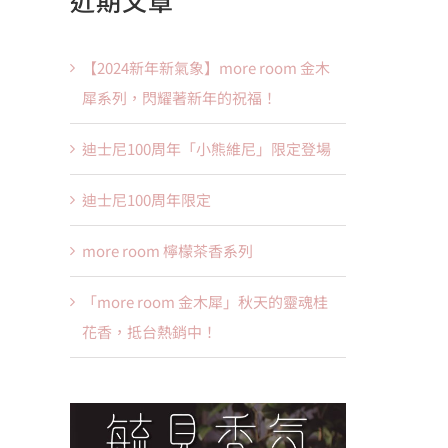
【2024新年新氣象】more room 金木
犀系列，閃耀著新年的祝福！
迪士尼100周年「小熊維尼」限定登場
迪士尼100周年限定
more room 檸檬茶香系列
「more room 金木犀」秋天的靈魂桂
花香，抵台熱銷中！