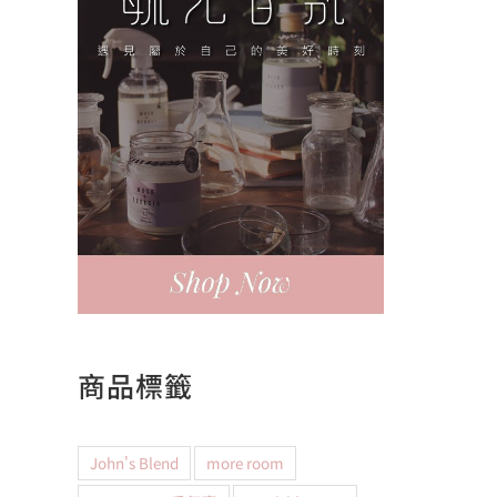
商品標籤
John's Blend
more room