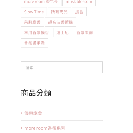
more room 香氛膏
musk blossom
Slow Time
所有商品
擴香
茉莉麝香
超音波香薰機
車用香氛擴香
迪士尼
香氛噴霧
香氛護手霜
商品分類
優惠組合
more room香氛系列