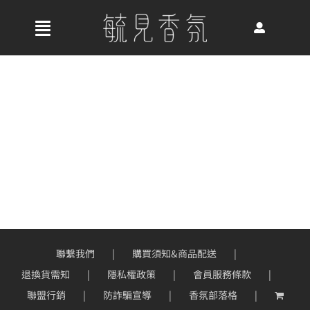
Skip
to
收
content
合
首頁
導
航
關於我們
列
最新消息
香氛產品
聯繫我們
購買須知&商品配送
退換貨需知
隱私權政策
會員服務條款
好評推薦
聯盟行銷
防詐騙宣導
香氛部落格