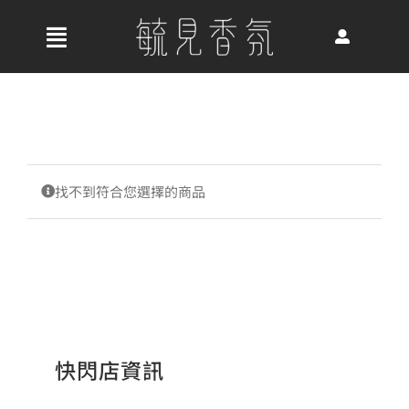
Skip
to
收
content
合
首頁
導
航
關於我們
列
找不到符合您選擇的商品
最新消息
香氛產品
快閃店資訊
好評推薦