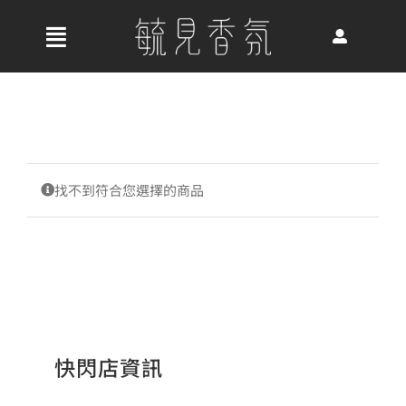
Skip
to
收
content
合
首頁
導
航
關於我們
列
找不到符合您選擇的商品
最新消息
香氛產品
快閃店資訊
好評推薦