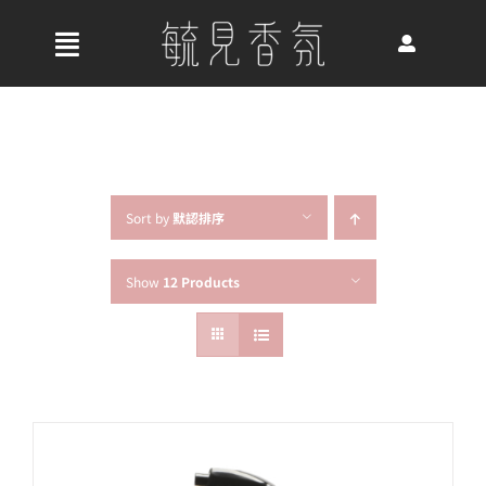
Skip
to
收
content
合
首頁
導
航
關於我們
列
Sort by
默認排序
Show
12 Products
最新消息
香氛產品
好評推薦