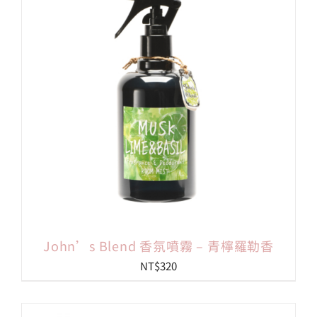
會員專區
搜
索
結
果：
John’s Blend 香氛噴霧 – 青檸羅勒香
NT$
320