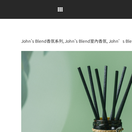
Skip
to
content
John's Blend香氛系列
John's Blend室內香氛
John’s B