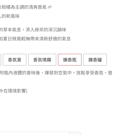
T$99
柑橘為主調的清爽香氣 🌱
人的新風味
T$890
的草本氣息，添入綠茶的深沉韻味
如夏日微風輕撫帶來清新舒適的氣息
香氛膏
香氛噴霧
擴香瓶
擴香罐
附瓶內液體的香味後，揮發到空氣中。放鬆享受香氛，營
外在環境影響)