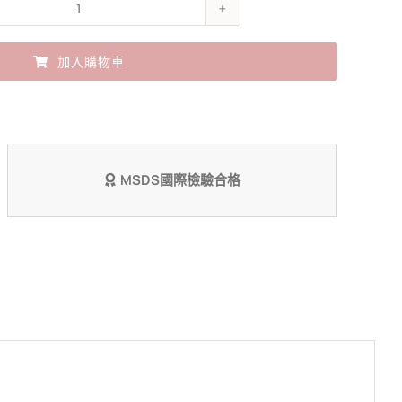
John's
Blend
加入購物車
青
檸
羅
勒
MSDS國際檢驗合格
【夏
季
限
定】
數
量