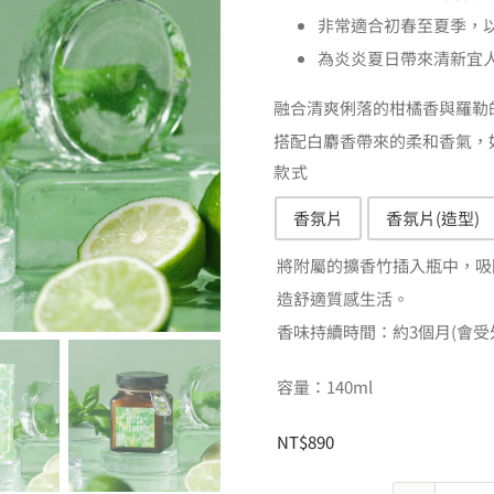
N
非常適合初春至夏季，以
到
為炎炎夏日帶來清新宜
N
融合清爽俐落的柑橘香與羅勒
搭配白麝香帶來的柔和香氣，
款式
香氛片
香氛片(造型)

將附屬的擴香竹插入瓶中，吸
造舒適質感生活。
香味持續時間：約3個月(會受
容量：140ml
NT$
890