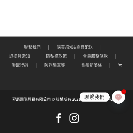
到
NT$250
聯繫我們
購買須知&商品配送
退換貨需知
隱私權政策
會員服務條款
聯盟行銷
防詐騙宣導
香氛部落格
1
聯繫我們
羿辰國際貿易有限公司 © 版權所有 2021 ｜統一編號：90414966
Open
chaty
Facebook
Instagram