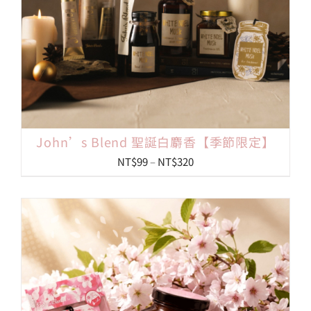
John’s Blend 聖誕白麝香【季節限定】
價
NT$
99
–
NT$
320
格
範
圍：
NT$99
到
NT$320