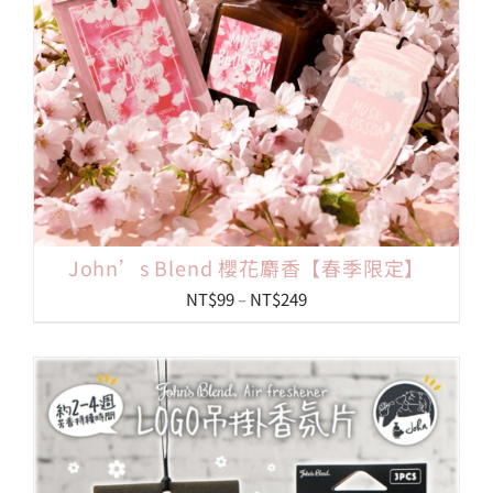
John’s Blend 櫻花麝香【春季限定】
價
NT$
99
–
NT$
249
格
範
圍：
NT$99
到