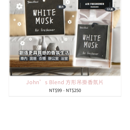
NT$249
John’s Blend 方形吊掛香氛片
價
NT$
99
–
NT$
250
格
範
圍：
NT$99