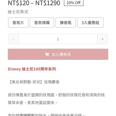
價
NT$
120
–
NT$
1290
10% Off
格
迪士尼款式
範
香氛片
香氛噴霧
擴香瓶
3入優惠組

圍：
NT$120
John's
到
Blend
加入購物車
NT$1290
美
女
Alternative:
Disney 迪士尼100周年系列
與
野
【美女與野獸-貝兒】玫瑰麝香
獸-
感彷彿置身於盛開的玫瑰園，舒服的玫瑰花香和清爽的枝
玫
葉草本香，柔柔地蔓延開來。
瑰
麝
當你想
度過輕鬆
的時光，開啟這香味準沒錯。