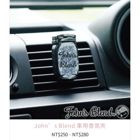
範
圍：
NT$99
到
NT$890
John’s Blend 車用香氛夾
價
NT$
250
–
NT$
280