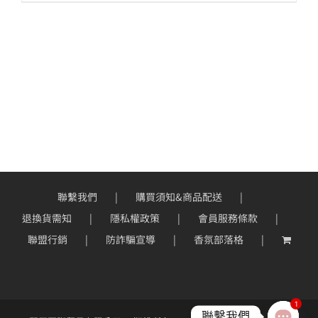
格
範
圍：
NT$250
到
NT$280
聯繫我們
購買須知&商品配送
退換貨需知
隱私權政策
會員服務條款
聯盟行銷
防詐騙宣導
香氛部落格
1
聯繫我們