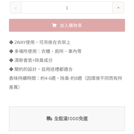
John's
Blend
加入購物車
香
氛
Alternative:
◆ 2WAY使用，可吊掛在衣架上
掛
◆ 多場所使用：衣櫃、廁所、車內等
袋
◆ 清新香氛+除臭成分
數
◆ 簡約的設計，自用送禮都適合
量
香味持續時間：約4-6週。除臭-約8週（因環境不同而有所
差異）
全館滿1000免運