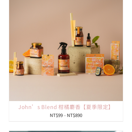
John’s Blend 柑橘麝香【夏季限定】
價
NT$
99
–
NT$
890
格