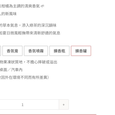
T$99
柑橘為主調的清爽香氣 🌱
人的新風味
T$890
的草本氣息，添入綠茶的深沉韻味
如夏日微風輕撫帶來清新舒適的氣息
香氛膏
香氛噴霧
擴香瓶
擴香罐
物果凍狀質地，不擔心摔破或溢出
桌面／汽車內
（會因外在環境不同而有所差異）
John's