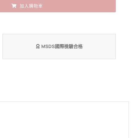
Blend
加入購物車
青
檸
羅
勒
MSDS國際檢驗合格
【夏
季
限
定】
數
量
！