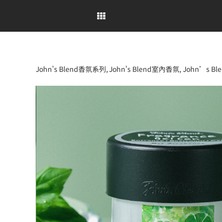
Skip
to
content
John's Blend香氛系列
John's Blend室內香氛
John’s B