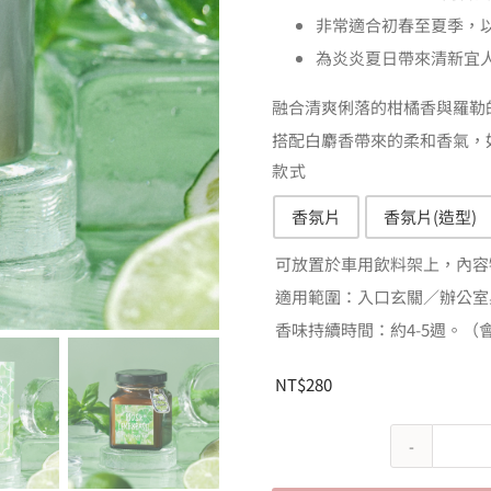
N
非常適合初春至夏季，以
到
為炎炎夏日帶來清新宜
N
融合清爽俐落的柑橘香與羅勒
搭配白麝香帶來的柔和香氣，
款式
香氛片
香氛片(造型)

可放置於車用飲料架上，內容
適用範圍：入口玄關／辦公室
香味持續時間：約4-5週。
NT$
280