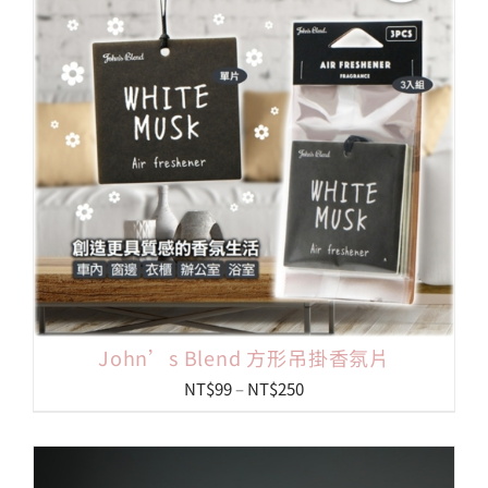
John’s Blend 方形吊掛香氛片
價
NT$
99
–
NT$
250
格
範
圍：