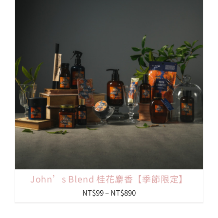
NT$99
到
NT$250
John’s Blend 桂花麝香【季節限定】
價
NT$
99
–
NT$
890
格