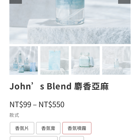
John’s Blend 麝香亞麻
價
NT$
99
–
NT$
550
格
款式
範
香氛片
香氛膏
香氛噴霧

圍：