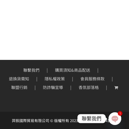
範
圍：
NT$99
到
NT$890
聯繫我們
購買須知&商品配送
退換貨需知
隱私權政策
會員服務條款
聯盟行銷
防詐騙宣導
香氛部落格
1
聯繫我們
羿辰國際貿易有限公司 © 版權所有 2021 ｜統一編號：90414966
Open