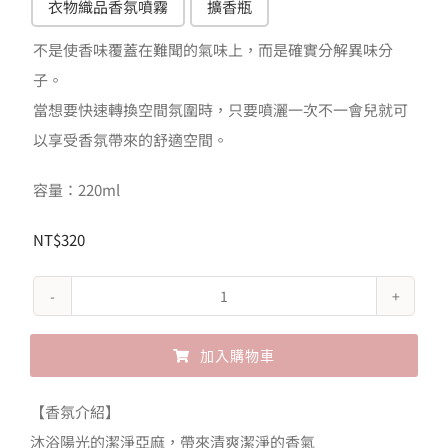
衣物織品香氛噴霧
擴香瓶
NT$99
不是使香味覆蓋在難聞的氣味上，而是確實分解異味分
到
子。
NT$550
當想要快速轉換空間氛圍時，只要噴灑一次不一會兒就可
以享受香氛帶來的舒適空間。
容量：220ml
NT$
320
John's
Blend
加入購物車
麝
香
Alternative:
【香氛介紹】
亞
沐浴陽光的潔淨亞麻，帶來清爽潔淨的香氣