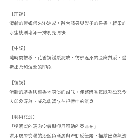
麻
數
【前調】
量
清新的萊姆帶來沁涼感，融合蘋果與梨子的果香，輕柔的
水蜜桃則增添一抹明亮清快
【中調】
隨時間推移，花香調緩緩綻放，彷彿溫柔的亞麻質感，營
造出柔和溫潤的印象
【後調】
清新的麝香與檀香木淡淡的甜味，使整體香氣既輕盈又令
人印象深刻，成為能留存在記憶中的氣息
【藝術概念】
「透明感的清澈空氣與迎風飄動的亞麻布」
運用層層交疊的淡藍色漸層與流動感筆觸，描繪出空氣流