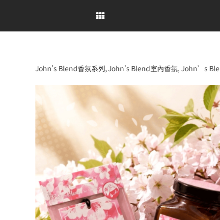
Skip
to
content
John's Blend香氛系列
John's Blend室內香氛
John’s B