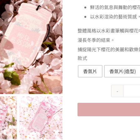
N
鮮活的氣息與舞動的櫻
到
以水彩渲染的藝術質感
N
整體風格以水彩畫筆觸與櫻花
漫長冬季的結束。
捕捉陽光下櫻花的美麗和歡樂
款式
香氛片
香氛片(造型)

Alternative: