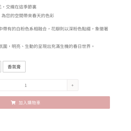
T$99
花，交織在這季節裏
，為您的空間帶來春天的色彩
T$249
中帶有的白粉色系相融合，花瓣則以深粉色點綴，象徵著
氛圍，明亮、生動的呈現出充滿生機的春日世界。
香氛膏
John's
Blend
加入購物車
櫻
花
麝