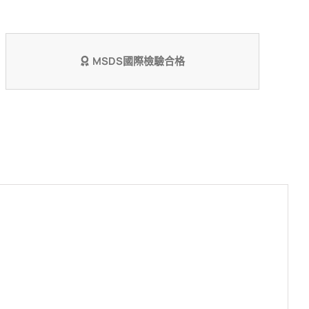
香
【春
季
MSDS國際檢驗合格
限
定】
數
量
！