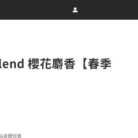
Blend 櫻花麝香【春季
：
香氛&身體保養