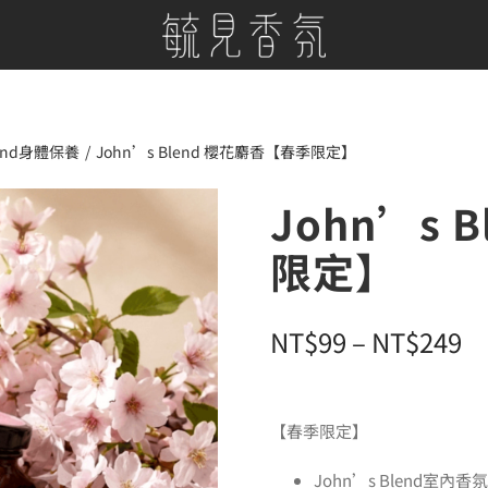
lend身體保養
John’s Blend 櫻花麝香【春季限定】
John’s 
限定】
價
NT$
99
–
NT$
249
格
範
【春季限定】
圍
John’s Blend室內