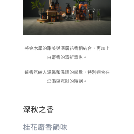
將金木犀的甜美與深層花香相結合，再加上
白麝香的清新意象。
這香氛給人溫馨和溫暖的感覺，特別適合在
您渴望寬慰的時刻。
深秋之香
桂花麝香韻味