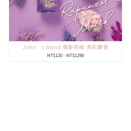
John’s Blend 魔髮奇緣-茉莉麝香
價
NT$
120
–
NT$
1290
格
範
圍：
NT$120
到
NT$1290