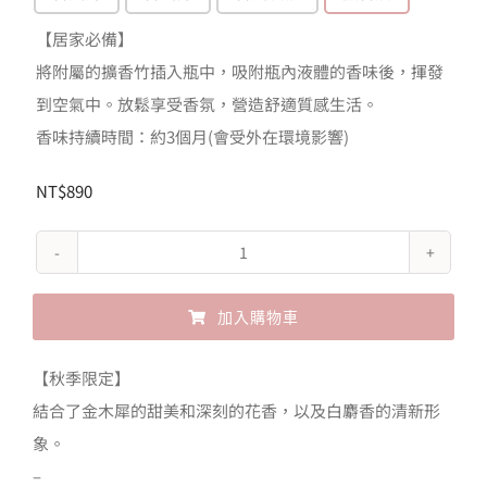
圍：
【居家必備】
NT$99
將附屬的擴香竹插入瓶中，吸附瓶內液體的香味後，揮發
到
到空氣中。放鬆享受香氛，營造舒適質感生活。
NT$890
香味持續時間：約3個月(會受外在環境影響)
NT$
890
John's
Blend
加入購物車
桂
花
Alternative:
【秋季限定】
麝
結合了金木犀的甜美和深刻的花香，以及白麝香的清新形
香
象。
【季
–