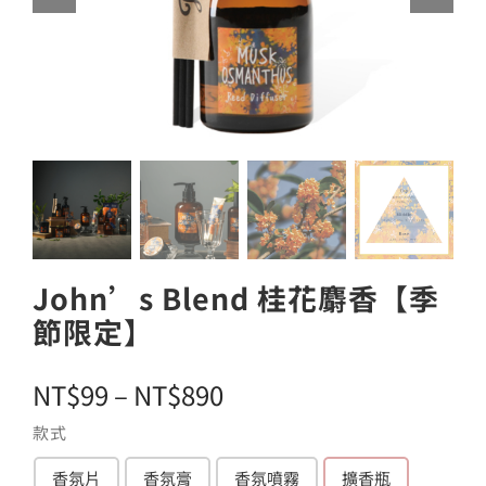
John’s Blend 桂花麝香【季
節限定】
價
NT$
99
–
NT$
890
格
款式
範
香氛片
香氛膏
香氛噴霧
擴香瓶
