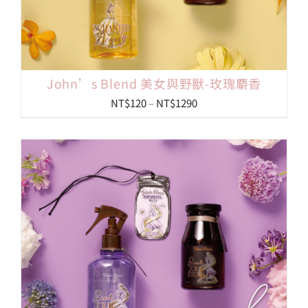
John’s Blend 美女與野獸-玫瑰麝香
價
NT$
120
–
NT$
1290
格
範
圍：
NT$120
到
NT$1290