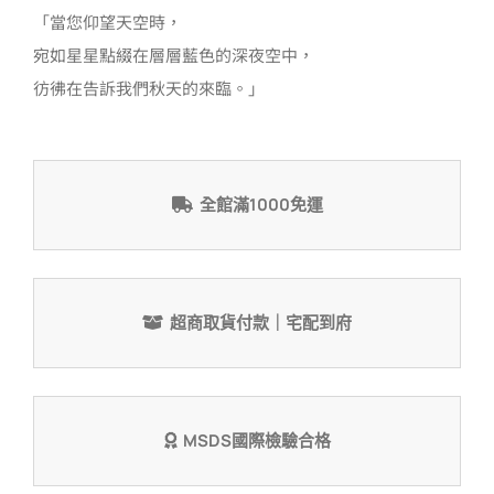
節
「當您仰望天空時，
限
宛如星星點綴在層層藍色的深夜空中，
定】
彷彿在告訴我們秋天的來臨。」
數
量
全館滿1000免運
超商取貨付款｜宅配到府
MSDS國際檢驗合格