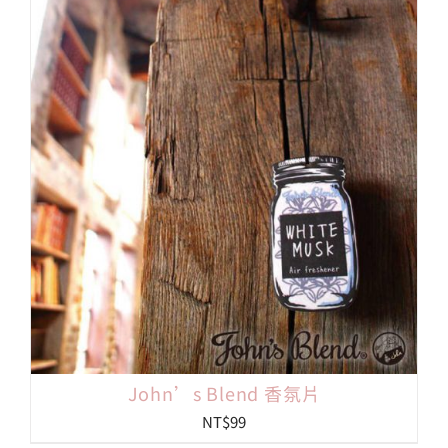
圍：
NT$99
到
NT$249
John’s Blend 香氛片
NT$
99