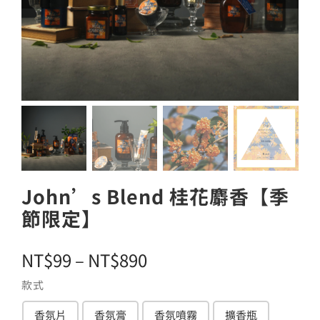
John’s Blend 桂花麝香【季
節限定】
價
NT$
99
–
NT$
890
格
款式
範
香氛片
香氛膏
香氛噴霧
擴香瓶
