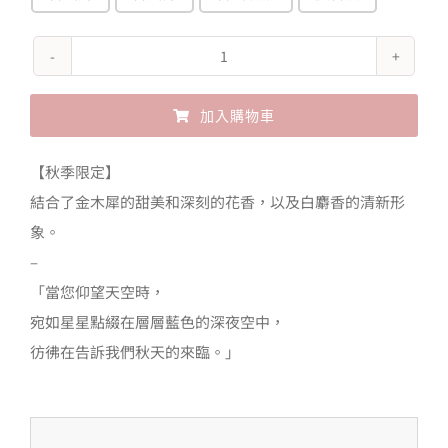
圍：
NT$99
John's
到
Blend
加入購物車
NT$890
桂
花
Alternative:
【秋季限定】
麝
結合了金木犀的甜美和深刻的花香，以及白麝香的清新形
香
象。
【季
–
節
「當您仰望天空時，
限
宛如星星點綴在層層藍色的深夜空中，
定】
彷彿在告訴我們秋天的來臨。」
數
量