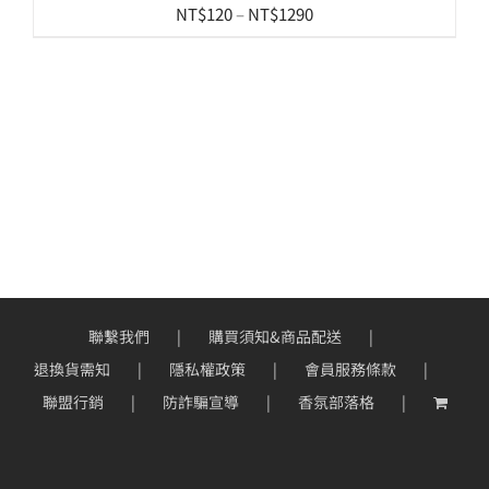
價
NT$
120
–
NT$
1290
格
範
圍：
NT$120
到
NT$1290
聯繫我們
購買須知&商品配送
退換貨需知
隱私權政策
會員服務條款
聯盟行銷
防詐騙宣導
香氛部落格