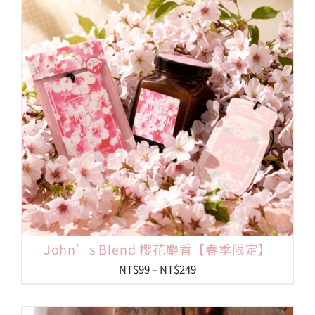
John’s Blend 櫻花麝香【春季限定】
價
NT$
99
–
NT$
249
格
範