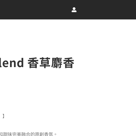
Blend 香草麝香
：
草）】
T$99
和甜味完美融合的原創香氛。