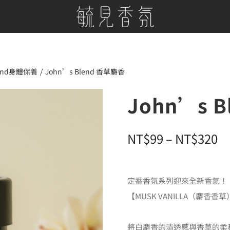
lend身體保養
John’s Blend 香草麝香
John’s 
價
NT$
99
–
NT$
320
格
範
定番香氛系列迎來全新香氣！
圍
【MUSK VANILLA（麝香香
N
到
將白麝香的清透感與香草的柔