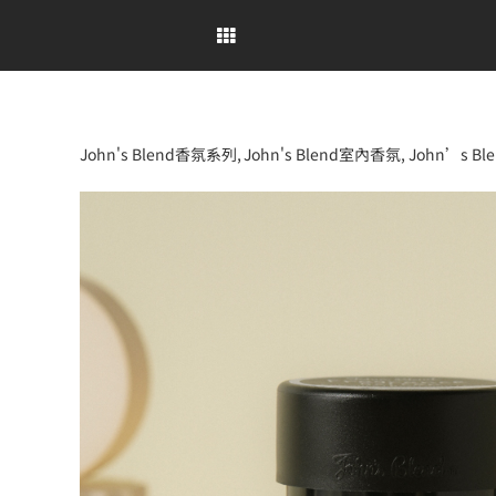
Skip
to
content
John's Blend香氛系列
John's Blend室內香氛
John’s B