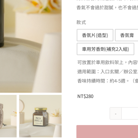
香氣不會過於甜膩，也不會過
N
款式
香氛片(造型)
香氛膏

車用芳香劑(補充2入組)
可放置於車用飲料架上，內容
適用範圍：入口玄關／辦公室
香味持續時間：約4-5週。
NT$
280