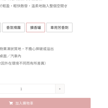
於輕盈，輕快散發，溫柔地融入整個空間🍨
T$320
香氛噴霧
擴香罐
車用芳香劑
物果凍狀質地，不擔心摔破或溢出
桌面／汽車內
（會因外在環境不同而有所差異）
John's
Blend
加入購物車
香