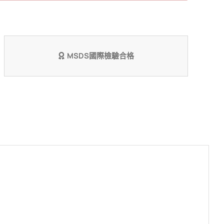
草
麝
香
MSDS國際檢驗合格
數
量