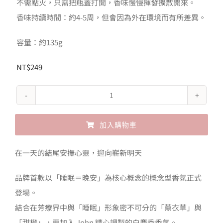
不需點火，只需把瓶蓋打開，香味慢慢揮發擴散開來。
NT$99
香味持續時間：約4-5周，但會因為外在環境而有所差異。
到
容量：約135g
NT$290
NT$
249
John's
Blend
加入購物車
晚
安
Alternative:
在一天的結尾安撫心靈，迎向嶄新明天
麝
香
品牌首款以「睡眠＝晚安」為核心概念的概念型香氛正式
數
登場。
量
結合在芳療界中與「睡眠」形象密不可分的「薰衣草」與
「甜橙」，再加入 John 精心調製的白麝香香氣。