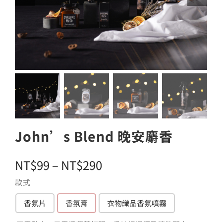
John’s Blend 晚安麝香
價
NT$
99
–
NT$
290
格
款式
範
香氛片
香氛膏
衣物織品香氛噴霧

圍：