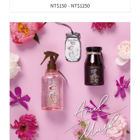
價
NT$
150
–
NT$
1250
格
範
圍：
NT$150
到
NT$1250