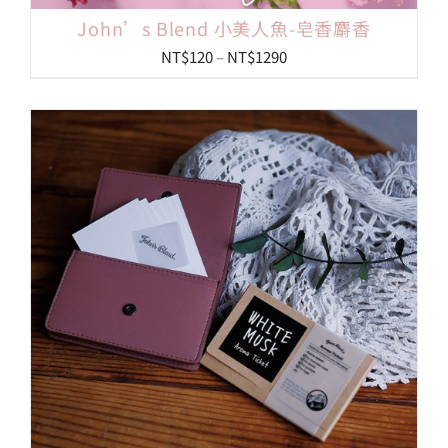
John’s Blend 小美人魚-皂香麝香
價
NT$
120
–
NT$
1290
格
範
圍：
NT$120
到
NT$1290