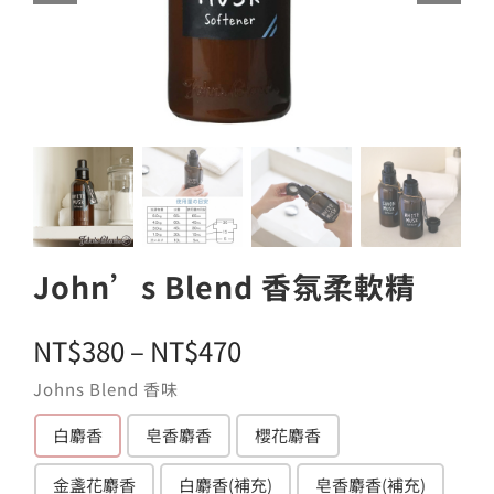
John’s Blend 香氛柔軟精
價
NT$
380
–
NT$
470
格
Johns Blend 香味
範
白麝香
皂香麝香
櫻花麝香

圍：
金盞花麝香
白麝香(補充)
皂香麝香(補充)