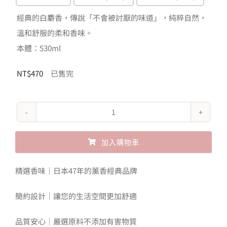
NT$380
經典的白麝香，傳說「不會被討厭的味道」，純粹自然，
到
溫和舒服的柔和香味。
NT$470
本體：530ml
NT$
470
已售完
John's
Blend
加入購物車
香
氛
Alternative:
精選香味｜日本47年的薰香經典品牌
柔
軟
簡約設計｜讓您的生活空間更加舒適
精
品質安心｜嚴選原料不添加有害物質
數