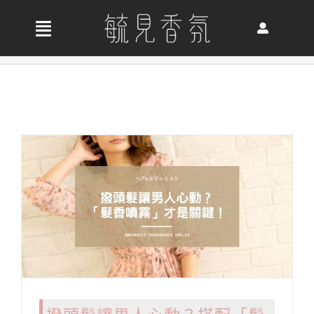
Skip
to
收
content
合
首頁
導
航
關於我們
列
最新消息
香氛產品
好評推薦
撥頭髮讓男人心動？搭配「髮