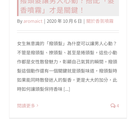
香噴霧」才是關鍵！
會員專區
By
aromaict
|
2020 年 10 月 6 日
|
關於香氛噴霧
搜
索
女生無意識的「撥頭髮」為什麼可以讓男人心動？
結
不管是撥頭髮、撩頭髮、甚至是捲頭髮，這些小動
果：
作都是女性散發魅力，彰顯自己氣質的瞬間。撥頭
髮這個動作還有一個關鍵就是頭髮味道，撥頭髮時
如果能同時散發迷人的髮香，更是大大的加分，此
時如何讓頭髮保持香味 [...]
閱讀更多
4