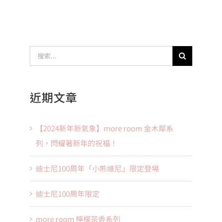
搜
索
結
近期文章
果：
【2024新年新氣象】more room 金木犀系
列，閃耀著新年的祝福！
迪士尼100周年「小熊維尼」限定登場
迪士尼100周年限定
more room 檸檬茶香系列