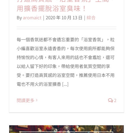
用擴香擺脫浴室臭味！
By
aromaict
|
2020 年 10 月 13 日
|
綜合
會員專區
搜
每一個香氛迷都不會遺忘重要的「浴室香氛」，粒
索
結
小編喜歡浴室永遠香香的，每次使用廁所都能夠保
果：
持愉悅的心情，有客人來用的話也不會尷尬，還可
以給人留下好的印象，帶給使用者氣質空間的享
受。要打造高質感的浴室空間，推薦使用日本不用
電也不用火的浴室擴香 [...]
閱讀更多
2