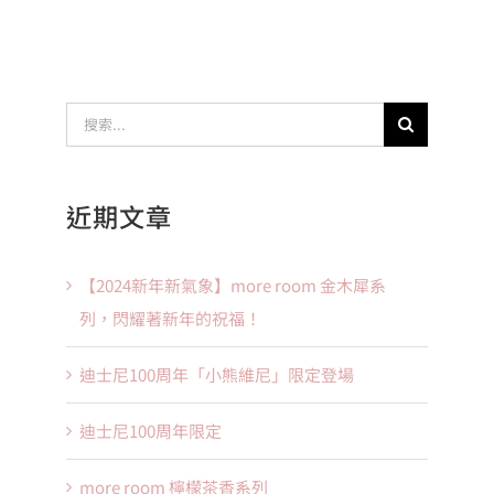
搜
索
結
近期文章
果：
【2024新年新氣象】more room 金木犀系
列，閃耀著新年的祝福！
迪士尼100周年「小熊維尼」限定登場
迪士尼100周年限定
more room 檸檬茶香系列