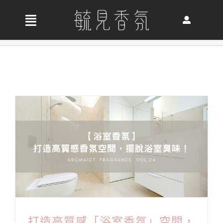
Skip
to
收
content
合
首頁
導
航
關於我們
列
最新消息
香氛產品
好評推薦
打造高質感「浴室香氛」空間，