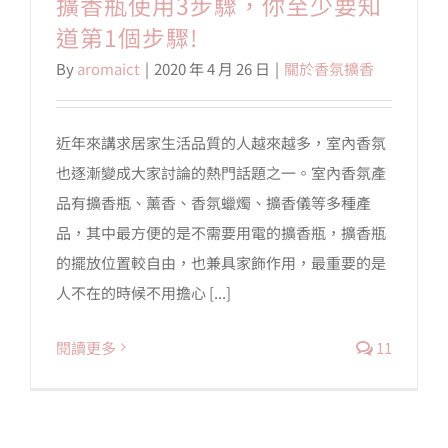
擴香瓶使用3步驟，你至少要知
道第1個步驟!
By
aromaict
|
2020 年 4 月 26 日
|
關於香氛擴香
近年來講求居家生活品質的人越來越多，室內香氛
也逐漸變成大家討論的熱門話題之一。室內香氛產
品有擴香瓶、薰香、香氛蠟燭、擴香儀等多種產
品，其中最方便的是不需要用電的擴香瓶，擴香瓶
的擺放位置較自由，也兼具家飾作用，最重要的是
人不在的時候不用擔心 [...]
閱讀更多
11