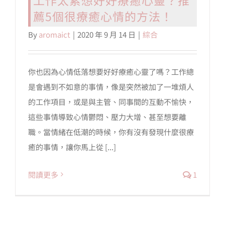
薦5個很療癒心情的方法！
會員專區
By
aromaict
|
2020 年 9 月 14 日
|
綜合
搜
索
你也因為心情低落想要好好療癒心靈了嗎？工作總
結
是會遇到不如意的事情，像是突然被加了一堆煩人
果：
的工作項目，或是與主管、同事間的互動不愉快，
這些事情導致心情鬱悶、壓力大增、甚至想要離
職。當情緒在低潮的時候，你有沒有發現什麼很療
癒的事情，讓你馬上從 [...]
閱讀更多
1