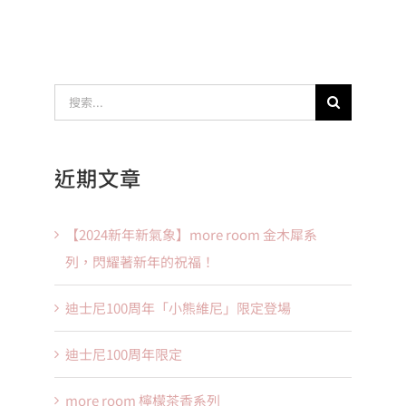
搜
索
結
近期文章
果：
【2024新年新氣象】more room 金木犀系
列，閃耀著新年的祝福！
迪士尼100周年「小熊維尼」限定登場
迪士尼100周年限定
more room 檸檬茶香系列