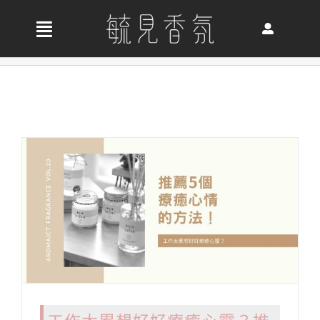
Skip
to
收
content
合
首頁
導
航
關於我們
列
最新消息
香氛產品
好評推薦
工作太累想好好療癒心靈？推