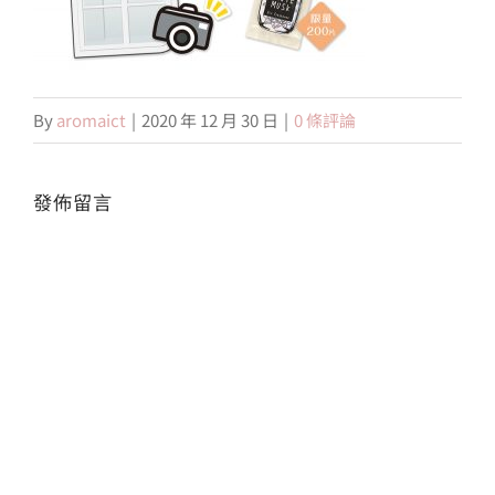
會員專區
By
aromaict
|
2020 年 12 月 30 日
|
0 條評論
搜
索
結
果：
發佈留言
Alte