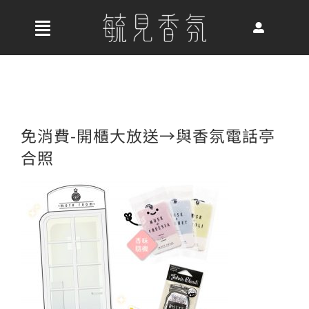
Skip
to
收
content
合
首頁
導
航
關於我們
免消費-開櫃大放送→與香氛電話亭
列
合照
最新消息
香氛產品
好評推薦