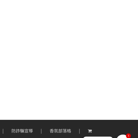
防詐騙宣導
香氛部落格
1