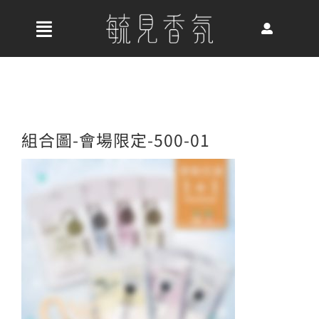
Skip
to
收
content
合
首頁
導
航
關於我們
組合圖-會場限定-500-01
列
最新消息
香氛產品
好評推薦