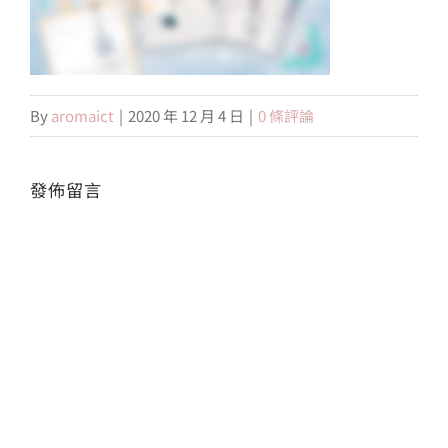
會員專區
By
aromaict
|
2020 年 12 月 4 日
|
0 條評論
搜
索
結
果：
發佈留言
Alte