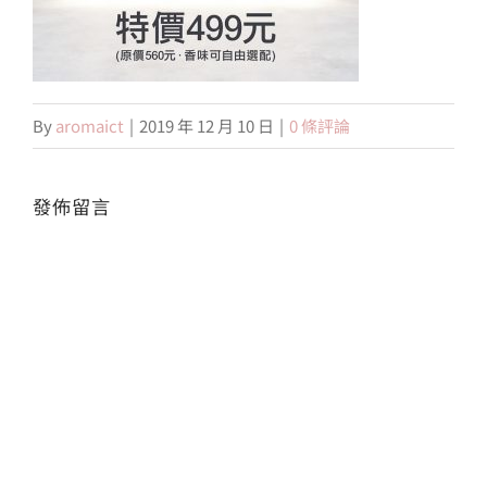
會員專區
By
aromaict
|
2019 年 12 月 10 日
|
0 條評論
搜
索
結
果：
發佈留言
Alte