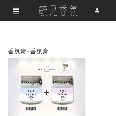
Skip
to
收
content
合
首頁
導
航
關於我們
香氛膏+香氛膏
列
最新消息
香氛產品
好評推薦