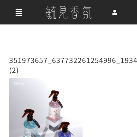
Skip
to
收
content
合
首頁
導
航
關於我們
351973657_637732261254996_193
列
(2)
最新消息
香氛產品
好評推薦