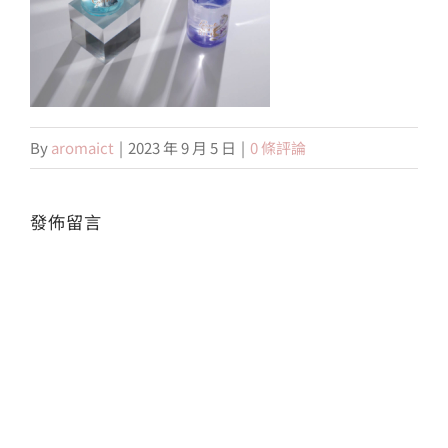
會員專區
搜
索
By
aromaict
|
2023 年 9 月 5 日
|
0 條評論
結
果：
發佈留言
Alte