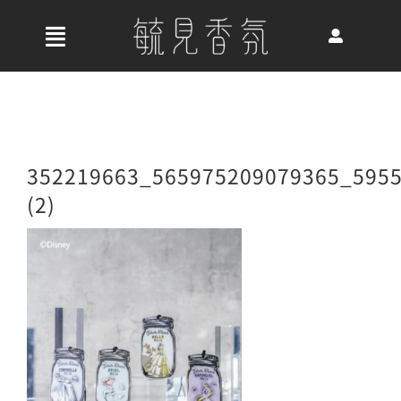
Skip
to
收
content
合
首頁
導
航
關於我們
352219663_565975209079365_595
列
(2)
最新消息
香氛產品
好評推薦