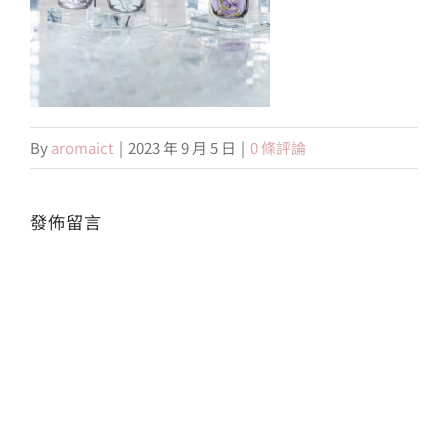
會員專區
搜
索
By
aromaict
|
2023 年 9 月 5 日
|
0 條評論
結
果：
發佈留言
Alte