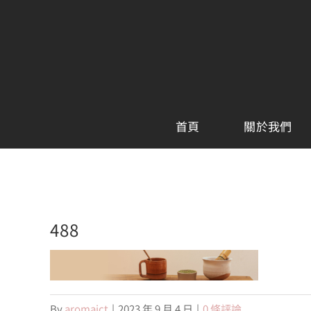
Skip
to
content
首頁
關於我們
488
By
aromaict
|
2023 年 9 月 4 日
|
0 條評論