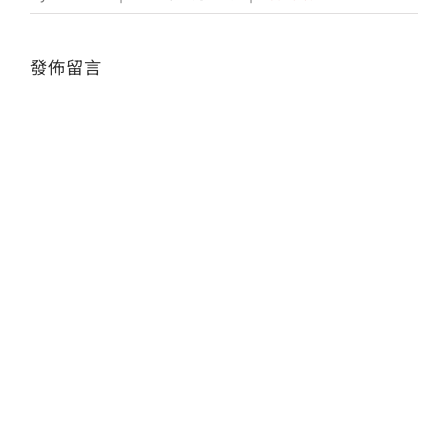
會員專區
發佈留言
Alte
搜
索
結
果：